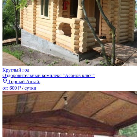
Круглый год
Оздоровительный комплекс "Асонов ключ"
Горный Алтай.
от:
600 ₽
/ сутки