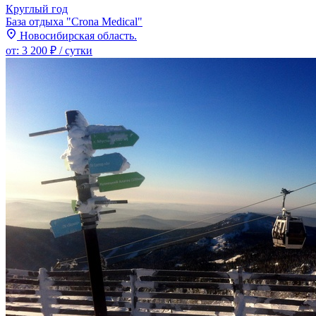
Круглый год
База отдыха "Crona Medical"
Новосибирская область.
от:
3 200 ₽
/ сутки