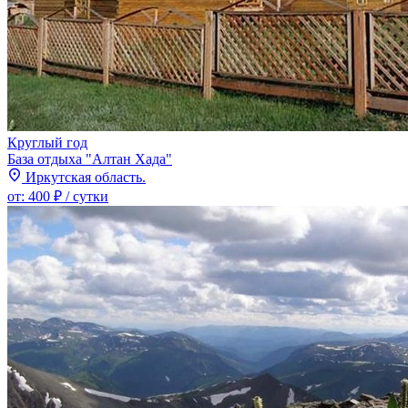
Круглый год
База отдыха "Алтан Хада"
Иркутская область.
от:
400 ₽
/ сутки