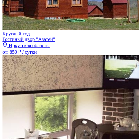
Круглый год
Гостиный двор "Азатей"
Иркутская область.
от:
850 ₽
/ сутки