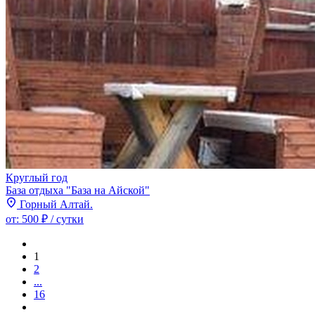
Круглый год
База отдыха "База на Айской"
Горный Алтай.
от:
500 ₽
/ сутки
1
2
...
16