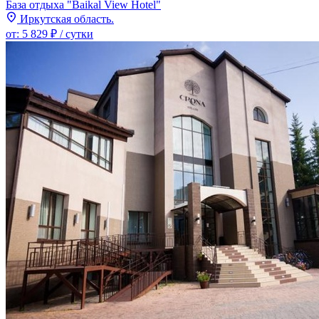
База отдыха "Baikal View Hotel"
Иркутская область.
от:
5 829 ₽
/ сутки