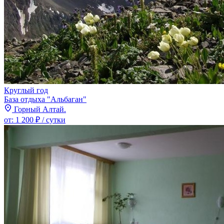
Круглый год
База отдыха "Альбаган"
Горный Алтай.
от:
1 200 ₽
/ сутки