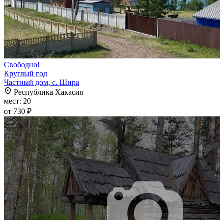
Свободно!
Круглый год
Частный дом, с. Шира
Республика Хакасия
мест: 20
от 730 ₽