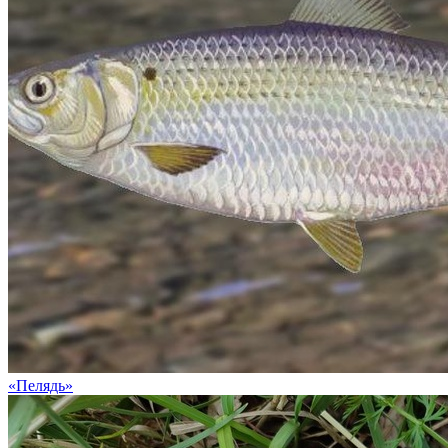
«Пелядь»