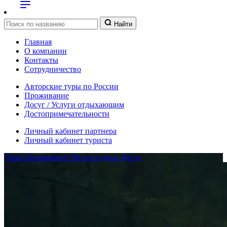
Найти
Главная
О компании
Контакты
Сотрудничество
Авторские туры по России
Проживание
Досуг / Услуги отдыхающим
Достопримечательности
Личный кабинет партнера
Личный кабинет туриста
Туры
Проживание
Места отдыха
Досуг