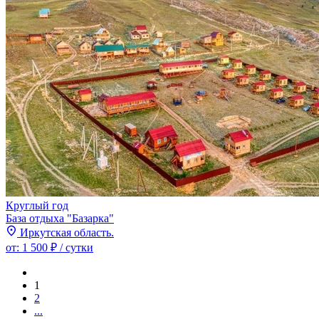
Круглый год
База отдыха "Базарка"
Иркутская область.
от:
1 500 ₽
/ сутки
1
2
...