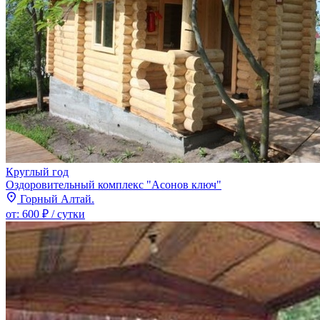
Круглый год
Оздоровительный комплекс "Асонов ключ"
Горный Алтай.
от:
600 ₽
/ сутки