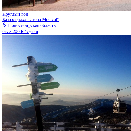
Круглый год
База отдыха "Crona Medical"
Новосибирская область.
от:
3 200 ₽
/ сутки