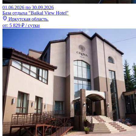
01.06.2026 по 30.09.2026
База отдыха "Baikal View Hotel"
Иркутская область.
от:
5 829 ₽
/ сутки