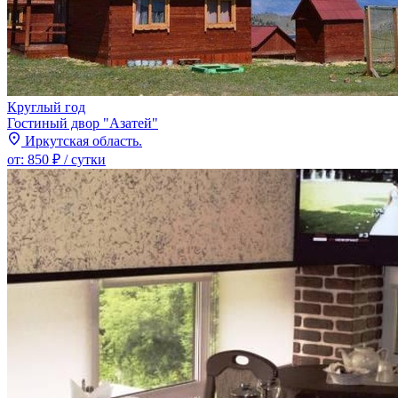
Круглый год
Гостиный двор "Азатей"
Иркутская область.
от:
850 ₽
/ сутки