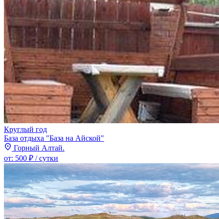
Круглый год
База отдыха "База на Айской"
Горный Алтай.
от:
500 ₽
/ сутки