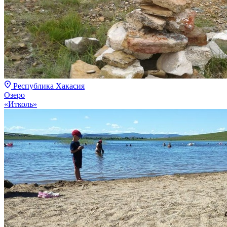
Республика Хакасия
Озеро
«Итколь»