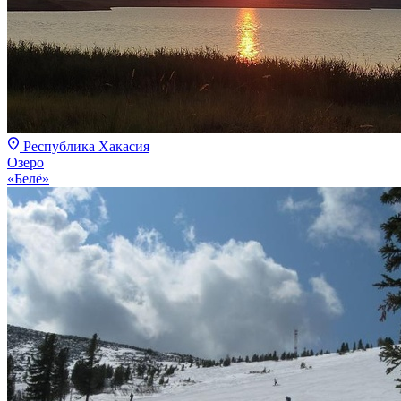
Республика Хакасия
Озеро
«Белё»