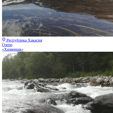
Республика Хакасия
Озеро
«Хазаннык»