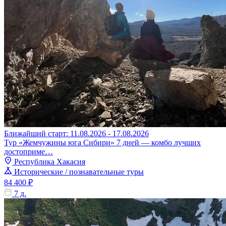
Ближайший старт: 11.08.2026 - 17.08.2026
Тур «Жемчужины юга Сибири» 7 дней — комбо лучших
достоприме…
Республика Хакасия
Исторические / познавательные туры
84 400 ₽
7 д.