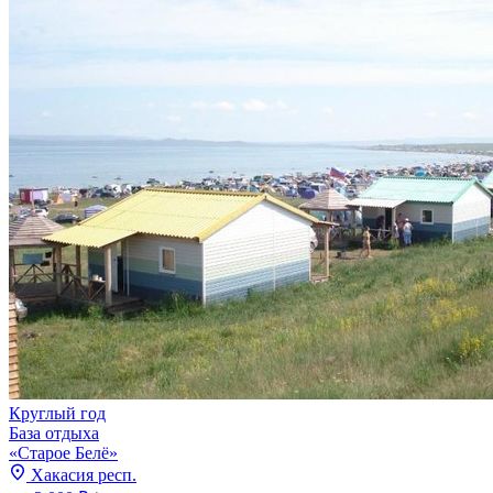
Круглый год
База отдыха
«Старое Белё»
Хакасия респ.