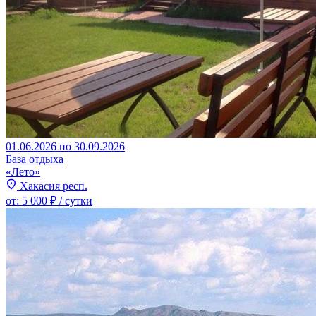
01.06.2026 по 30.09.2026
База отдыха
«Лето»
Хакасия респ.
от:
5 000 ₽
/ сутки