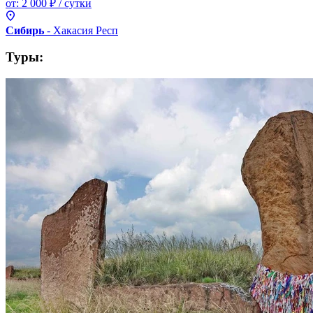
от:
2 000 ₽
/ сутки
Сибирь
- Хакасия
Респ
Туры: