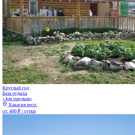
Круглый год
База отдыха
«Зов предков»
Хакасия респ.
от:
400 ₽
/ сутки