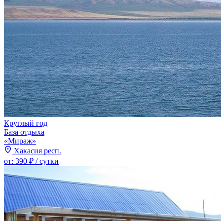
Круглый год
База отдыха
«Мираж»
Хакасия респ.
от:
390 ₽
/ сутки