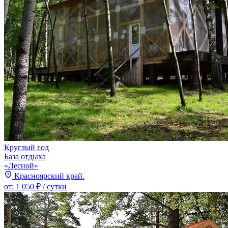
Круглый год
База отдыха
«Лесной»
Красноярский край.
от:
1 050 ₽
/ сутки