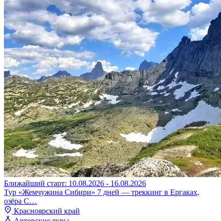
Ближайший старт: 10.08.2026 - 16.08.2026
Тур «Жемчужина Сибири» 7 дней — треккинг в Ергаках,
озёра С…
Красноярский край
Авторские туры