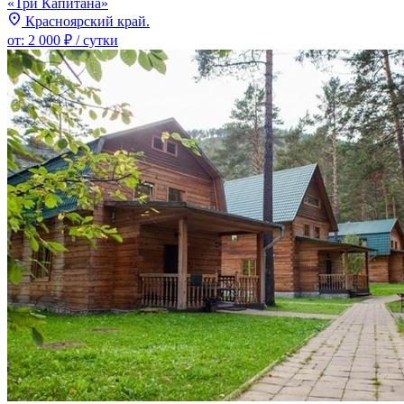
«Три Капитана»
Красноярский край.
от:
2 000 ₽
/ сутки