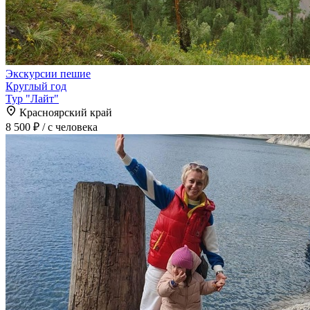
Экскурсии пешие
Круглый год
Тур "Лайт"
Красноярский край
8 500 ₽
/ с человека