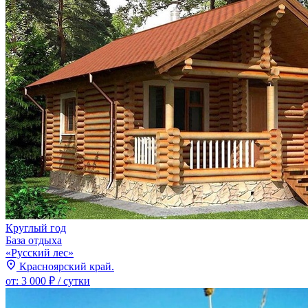
Круглый год
База отдыха
«Русский лес»
Красноярский край.
от:
3 000 ₽
/ сутки