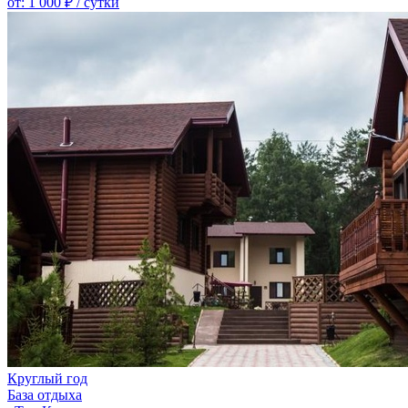
от:
1 000 ₽
/ сутки
Круглый год
База отдыха