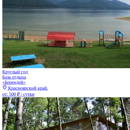
Круглый год
База отдыха
«Берендей»
Красноярский край.
от:
500 ₽
/ сутки