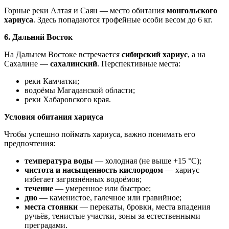
Горные реки Алтая и Саян — место обитания
монгольского
хариуса
. Здесь попадаются трофейные особи весом до 6 кг.
6. Дальний Восток
На Дальнем Востоке встречается
сибирский хариус
, а на
Сахалине —
сахалинский
. Перспективные места:
реки Камчатки;
водоёмы Магаданской области;
реки Хабаровского края.
Условия обитания хариуса
Чтобы успешно поймать хариуса, важно понимать его
предпочтения:
температура воды
— холодная (не выше +15 °C);
чистота и насыщенность кислородом
— хариус
избегает загрязнённых водоёмов;
течение
— умеренное или быстрое;
дно
— каменистое, галечное или гравийное;
места стоянки
— перекаты, бровки, места впадения
ручьёв, тенистые участки, зоны за естественными
преградами.