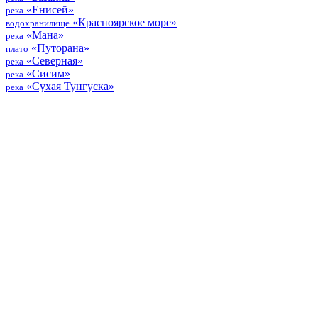
«Енисей»
река
«Красноярское море»
водохранилище
«Мана»
река
«Путорана»
плато
«Северная»
река
«Сисим»
река
«Сухая Тунгуска»
река