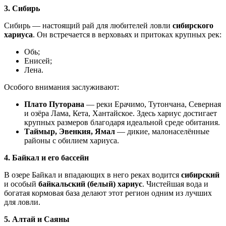
3. Сибирь
Сибирь — настоящий рай для любителей ловли
сибирского
хариуса
. Он встречается в верховьях и притоках крупных рек:
Обь;
Енисей;
Лена.
Особого внимания заслуживают:
Плато Путорана
— реки Ерачимо, Тутончана, Северная
и озёра Лама, Кета, Хантайское. Здесь хариус достигает
крупных размеров благодаря идеальной среде обитания.
Таймыр, Эвенкия, Ямал
— дикие, малонаселённые
районы с обилием хариуса.
4. Байкал и его бассейн
В озере Байкал и впадающих в него реках водится
сибирский
и особый
байкальский (белый) хариус
. Чистейшая вода и
богатая кормовая база делают этот регион одним из лучших
для ловли.
5. Алтай и Саяны