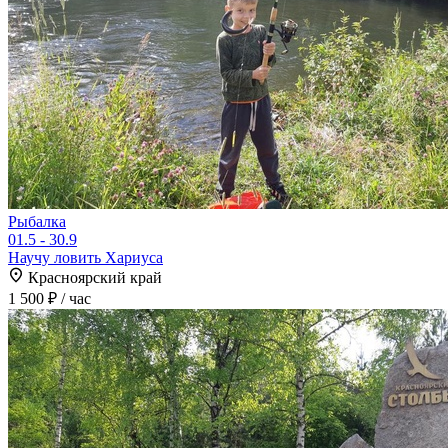
Рыбалка
01.5 - 30.9
Научу ловить Хариуса
Красноярский край
1 500 ₽
/ час