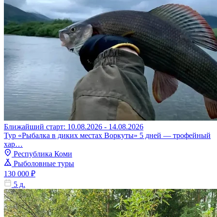
Ближайший старт: 10.08.2026 - 14.08.2026
Тур «Рыбалка в диких местах Воркуты» 5 дней — трофейный
хар…
Республика Коми
Рыболовные туры
130 000 ₽
5 д.