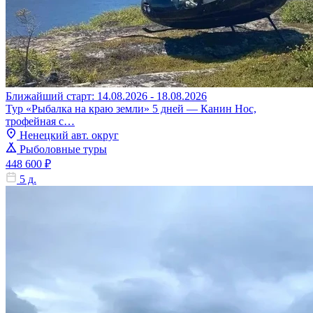
Ближайший старт: 14.08.2026 - 18.08.2026
Тур «Рыбалка на краю земли» 5 дней — Канин Нос,
трофейная с…
Ненецкий авт. округ
Рыболовные туры
448 600 ₽
5 д.