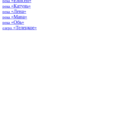
«Енисей»
река
«Катунь»
река
«Лена»
река
«Мана»
река
«Обь»
река
«Телецкое»
озеро