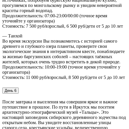
источниках, попробуем бурятскую национальную кухню,
прогуляемся по монгольскому рынку и увидим невероятной
красоты горный водопад.
Продолжительность: 07:00-23:00/00:00 (точное время
уточняйте у организатора)
Стоимость: 7 500 руб/взрослый, 6 500 руб/дети от 5 до 10 лет
— Танхой
Во время экскурсии Вы познакомитесь с историей самого
древнего и глубокого озера планеты, проверите свои
экологические знания в интерактивном квесте, понаблюдаете
за жизнью баргузинских соболей – настоящих таёжных
жителей, которых очень трудно встретить в дикой природе.
Продолжительность: 10:00-19:00 (точное время уточняйте у
организатора)
Стоимость: 11 000 руб/взрослый, 8 500 руб/дети от 5 до 10 лет
День 6
После завтрака и выселения мы совершим яркое и важное
путешествие в прошлое. По пути в Иркутск мы посетим
архитектурно-этнографический музей «Тальцы». Это
настоящий заповедник сибирского деревянного зодчества под
открытым небом. Вы увидите восстановленные улицы
старого села, крестьянские усадьбы, величественную