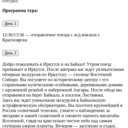
поездки.
Программа тура:
День 1
12:36/13:36 — отправление поезда с ж/д вокзала г.
Красноярска
День 2
Добро пожаловать в Иркутск и на Байкал! Утром поезд
прибывает в Иркутск. После завтрака вас ждет увлекательная
обзорная экскурсия по Иркутску — столице Восточной
Сибири. Вы погуляете по историческому центру с его
старинными купеческими особняками, деревянными домами
с кружевной резьбой и набережной Ангары. После обеда мы
отправимся на берег Байкала, в поселок Листвянка.
Здесь вас ждет уникальная экскурсия в Байкальскую
астрофизическую обсерваторию. Вы посетите крупнейший в
России солнечный телескоп, узнаете о наблюдениях за
звездами и нашей галактикой и сможете оценить масштабы
Вселенной, глядя на кристально чистое небо над самым
глубоким озером планеты. Вечером — заселение и отдых.