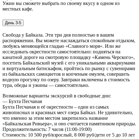
Ужин вы сможете выбрать по своему вкусу в одном из
местных кафе.
День 3-5
Свобода у Байкала. Эти три дня полностью в вашем
распоряжении. Вы можете наслаждаться спокойным отдыхом,
любуясь меняющейся гладью «Славного моря». Или же
исследовать окрестности самостоятельно: подняться на
канатной дороге на смотровую площадку «Камень Черского»,
посетить Байкальский музей с его уникальными аквариумами
и виртуальным батискафом, пройтись по рынку с сувенирами
из байкальских самоцветов и копченым омулем, совершить
водную прогулку по озеру. Завтраки включены в стоимость
тура, обеды и ужины — самостоятельно.
Возможные варианты экскурсий в свободные дни:
— Бухта Песчаная
Бухта Песчаная и её окрестности – одни из самых
живописных и красивых мест озера Байкал. Не удивительно,
что именно за этим местом закрепилось название
«Байкальская Ривьера», и оно считается памятником природы.
Продолжительность: 7 часов (11:00-19:00)
Стоимость: 10 500 руб/взрослый, 8 000 руб/дети от 5 до 10 лет