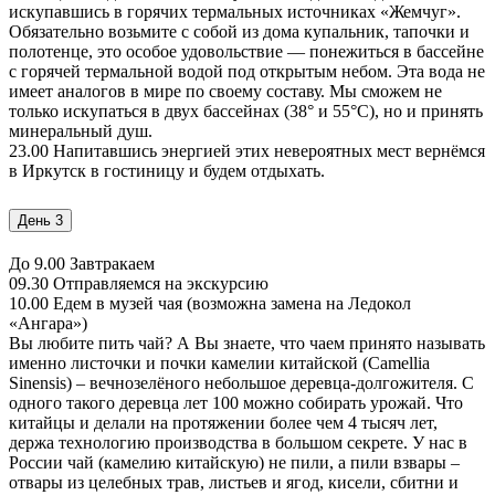
искупавшись в горячих термальных источниках «Жемчуг».
Обязательно возьмите с собой из дома купальник, тапочки и
полотенце, это особое удовольствие — понежиться в бассейне
с горячей термальной водой под открытым небом. Эта вода не
имеет аналогов в мире по своему составу. Мы сможем не
только искупаться в двух бассейнах (38° и 55°С), но и принять
минеральный душ.
23.00 Напитавшись энергией этих невероятных мест вернёмся
в Иркутск в гостиницу и будем отдыхать.
День 3
До 9.00 Завтракаем
09.30 Отправляемся на экскурсию
10.00 Едем в музей чая (возможна замена на Ледокол
«Ангара»)
Вы любите пить чай? А Вы знаете, что чаем принято называть
именно листочки и почки камелии китайской (Camellia
Sinensis) – вечнозелёного небольшое деревца-долгожителя. С
одного такого деревца лет 100 можно собирать урожай. Что
китайцы и делали на протяжении более чем 4 тысяч лет,
держа технологию производства в большом секрете. У нас в
России чай (камелию китайскую) не пили, а пили взвары –
отвары из целебных трав, листьев и ягод, кисели, сбитни и