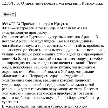
12:36/13:36 Отправление поезда с ж/д вокзала г. Красноярска.
День 2
08:14/08:24 Прибытие поезда в Иркутск
09:00 — завтракаем в гостинице и отправляемся на
экскурсионную программу.
Отправляемся в Бурятию в курортный посёлок Аршан. В
посёлке Аршан нас ждут чудеса. Там мы будем дышать
чистейшим воздухом гор с ароматом хвои и тайги, пробовать
аршанскую целебную минеральную воду прямо из источника,
увидим каменную реку – Кынгыргу, и водопад с мраморным
дном. На берегу реки каждый из нас сможет соорудить «обо»
— пирамидку из камней для исполнения желаний. После
обеда, попробовав национальную кухню, мы исследуем
окрестности посёлка и побываем в Хойморском дацане
«Бодхидхарма». Повращаем хурдэ — буддийские
молитвенные барабаны, вращение которых приносит
умиротворение и покой в сердца людей, неважно какой
религии, и дарит гармонию окружающему миру. Посетим
монгольский рынок, где сможем приобрести товары из
шерсти верблюда или яка, вкуснейшие сборы лечебных трав и
сувениры.
В конце поездки, мы снимем усталость долгого дня,