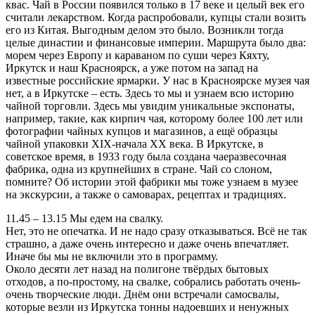
квас. Чай в России появился только в 17 веке и целый век его
считали лекарством. Когда распробовали, купцы стали возить
его из Китая. Выгодным делом это было. Возникли тогда
целые династии и финансовые империи. Маршрута было два:
морем через Европу и караваном по суши через Кяхту,
Иркутск и наш Красноярск, а уже потом на запад на
известные российские ярмарки. У нас в Красноярске музея чая
нет, а в Иркутске – есть. Здесь то мы и узнаем всю историю
чайной торговли. Здесь мы увидим уникальные экспонаты,
например, такие, как кирпич чая, которому более 100 лет или
фотографии чайных купцов и магазинов, а ещё образцы
чайной упаковки XIX-начала XX века. В Иркутске, в
советское время, в 1933 году была создана чаеразвесочная
фабрика, одна из крупнейших в стране. Чай со слоном,
помните? Об истории этой фабрики мы тоже узнаем в музее
на экскурсии, а также о самоварах, рецептах и традициях.
11.45 – 13.15 Мы едем на свалку.
Нет, это не опечатка. И не надо сразу отказываться. Всё не так
страшно, а даже очень интересно и даже очень впечатляет.
Иначе бы мы не включили это в программу.
Около десяти лет назад на полигоне твёрдых бытовых
отходов, а по-простому, на свалке, собрались работать очень-
очень творческие люди. Днём они встречали самосвалы,
которые везли из Иркутска тонны надоевших и ненужных