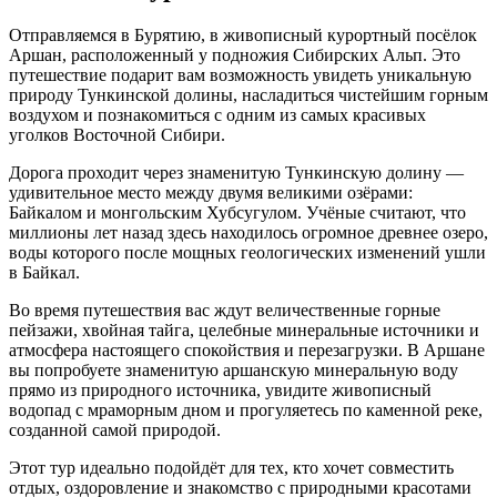
Отправляемся в Бурятию, в живописный курортный посёлок
Аршан, расположенный у подножия Сибирских Альп. Это
путешествие подарит вам возможность увидеть уникальную
природу Тункинской долины, насладиться чистейшим горным
воздухом и познакомиться с одним из самых красивых
уголков Восточной Сибири.
Дорога проходит через знаменитую Тункинскую долину —
удивительное место между двумя великими озёрами:
Байкалом и монгольским Хубсугулом. Учёные считают, что
миллионы лет назад здесь находилось огромное древнее озеро,
воды которого после мощных геологических изменений ушли
в Байкал.
Во время путешествия вас ждут величественные горные
пейзажи, хвойная тайга, целебные минеральные источники и
атмосфера настоящего спокойствия и перезагрузки. В Аршане
вы попробуете знаменитую аршанскую минеральную воду
прямо из природного источника, увидите живописный
водопад с мраморным дном и прогуляетесь по каменной реке,
созданной самой природой.
Этот тур идеально подойдёт для тех, кто хочет совместить
отдых, оздоровление и знакомство с природными красотами