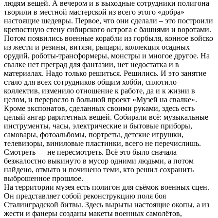
людям вещей. А вечером и в выходные сотрудники полигона
творили в местной мастерской из всего этого «добра»
настоящие шедевры. Первое, что они сделали – это построили
крепостную стену сибирского острога с башнями и воротами.
Потом появились военные корабли из горбыля, конное войско
из жести и резины, витязи, рыцари, коллекция осадных
орудий, роботы-трансформеры, монстры и многое другое. На
свалке нет преград для фантазии, нет недостатка и в
материалах. Надо только решиться. Решились. И это занятие
стало для всех сотрудников общим хобби, сплотило
коллектив, изменило отношение к работе, да и к жизни в
целом, и переросло в большой проект «Музей на свалке».
Кроме экспонатов, сделанных своими руками, здесь есть
целый ангар раритетных вещей. Собирали всё: музыкальные
инструменты, часы, электрические и бытовые приборы,
самовары, фотоальбомы, портреты, детские игрушки,
телевизоры, виниловые пластинки, всего не перечислишь.
Смотреть — не пересмотреть. Всё это было сначала
безжалостно выкинуто в мусор одними людьми, а потом
найдено, отмыто и починено теми, кто решил сохранить
выброшенное прошлое.
На территории музея есть полигон для съёмок военных сцен.
Он представляет собой реконструкцию поля боя
Сталинградской битвы. Здесь вырыты настоящие окопы, а из
жести и фанеры созданы макеты военных самолётов,