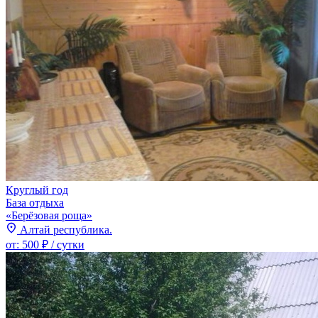
Круглый год
База отдыха
«Берёзовая роща»
Алтай республика.
от:
500 ₽
/ сутки