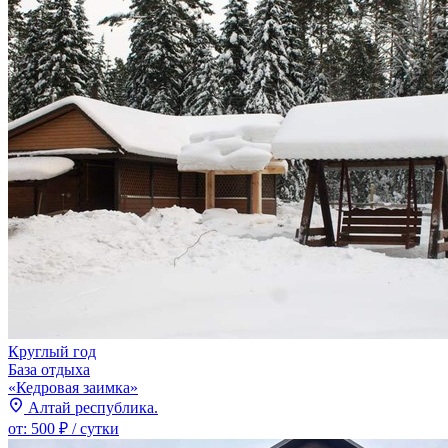
Круглый год
База отдыха
«Кедровая заимка»
Алтай республика.
от:
500 ₽
/ сутки