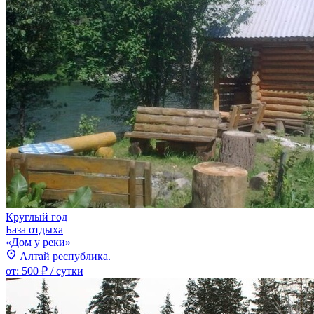
Круглый год
База отдыха
«Дом у реки»
Алтай республика.
от:
500 ₽
/ сутки