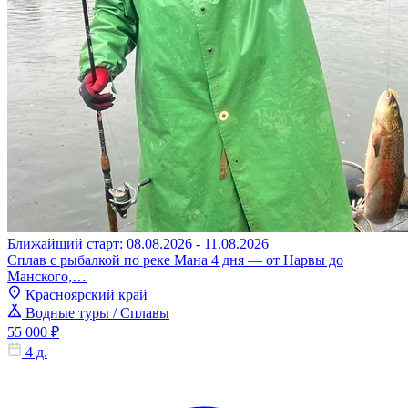
Ближайший старт: 08.08.2026 - 11.08.2026
Сплав с рыбалкой по реке Мана 4 дня — от Нарвы до
Манского,…
Красноярский край
Водные туры / Сплавы
55 000 ₽
4 д.