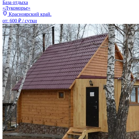
База отдыха
«Лукоморье»
Красноярский край.
от:
600 ₽
/ сутки