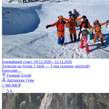
Ближайший старт: 18.12.2026 - 22.12.2026
Хелиски на Алтае 5 дней — 3 дня хелиски, вертолёт
Eurocopte…
Горный Алтай
Авторские туры
1 566 000 ₽
5 д.