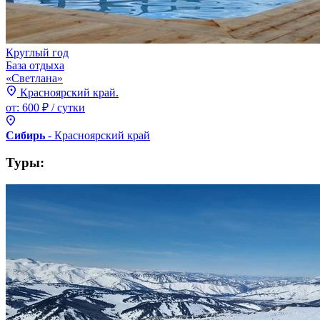
Круглый год
База отдыха
«Светлана»
Красноярский край.
от:
600 ₽
/ сутки
Сибирь
- Красноярский
край
Туры: