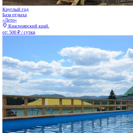
Круглый год
База отдыха
«Лето»
Красноярский край.
от:
500 ₽
/ сутки