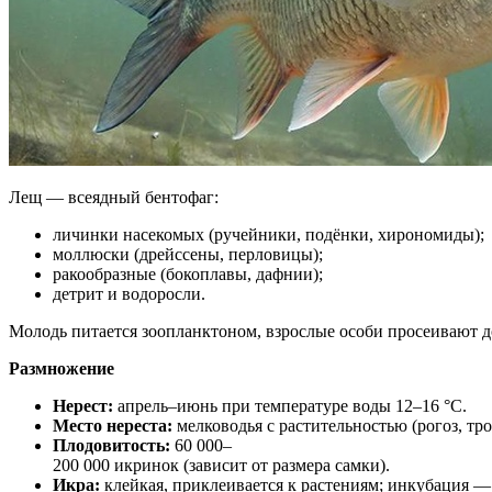
Лещ — всеядный бентофаг:
личинки насекомых (ручейники, подёнки, хирономиды);
моллюски (дрейссены, перловицы);
ракообразные (бокоплавы, дафнии);
детрит и водоросли.
Молодь питается зоопланктоном, взрослые особи просеивают 
Размножение
Нерест:
апрель–июнь при температуре воды 12–16 °C.
Место нереста:
мелководья с растительностью (рогоз, тро
Плодовитость:
60 000–
200 000 икринок (зависит от размера самки).
Икра:
клейкая, приклеивается к растениям; инкубация —