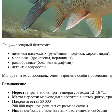
Лещ — всеядный бентофаг:
личинки насекомых (ручейники, подёнки, хирономиды);
моллюски (дрейссены, перловицы);
ракообразные (бокоплавы, дафнии);
детрит и водоросли.
Молодь питается зоопланктоном, взрослые особи просеивают 
Размножение
Нерест:
апрель–июнь при температуре воды 12–16 °C.
Место нереста:
мелководья с растительностью (рогоз, тро
Плодовитость:
60 000–
200 000 икринок (зависит от размера самки).
Икра:
клейкая, приклеивается к растениям; инкубация —