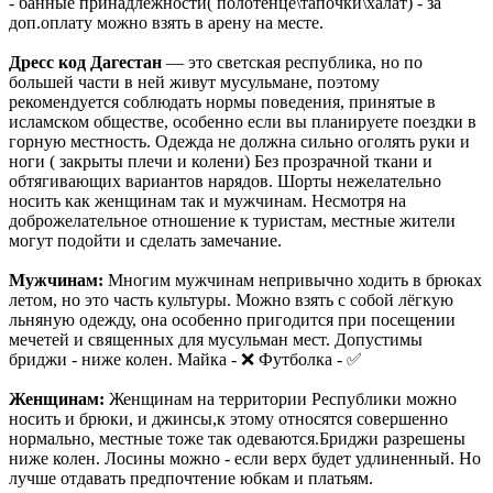
- банные принадлежности( полотенце\тапочки\халат) - за
доп.оплату можно взять в арену на месте.
Дресс код Дагестан
— это светская республика, но по
большей части в ней живут мусульмане, поэтому
рекомендуется соблюдать нормы поведения, принятые в
исламском обществе, особенно если вы планируете поездки в
горную местность. Одежда не должна сильно оголять руки и
ноги ( закрыты плечи и колени) Без прозрачной ткани и
обтягивающих вариантов нарядов. Шорты нежелательно
носить как женщинам так и мужчинам. Несмотря на
доброжелательное отношение к туристам, местные жители
могут подойти и сделать замечание.
Мужчинам:
Многим мужчинам непривычно ходить в брюках
летом, но это часть культуры. Можно взять с собой лёгкую
льняную одежду, она особенно пригодится при посещении
мечетей и священных для мусульман мест. Допустимы
бриджи - ниже колен. Майка - ❌ Футболка - ✅
Женщинам:
Женщинам на территории Республики можно
носить и брюки, и джинсы,к этому относятся совершенно
нормально, местные тоже так одеваются.Бриджи разрешены
ниже колен. Лосины можно - если верх будет удлиненный. Но
лучше отдавать предпочтение юбкам и платьям.