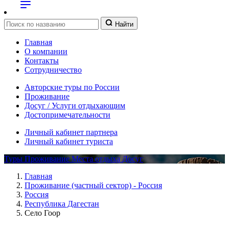
Найти
Главная
О компании
Контакты
Сотрудничество
Авторские туры по России
Проживание
Досуг / Услуги отдыхающим
Достопримечательности
Личный кабинет партнера
Личный кабинет туриста
Туры
Проживание
Места отдыха
Досуг
Главная
Проживание (частный сектор) - Россия
Россия
Республика Дагестан
Село Гоор