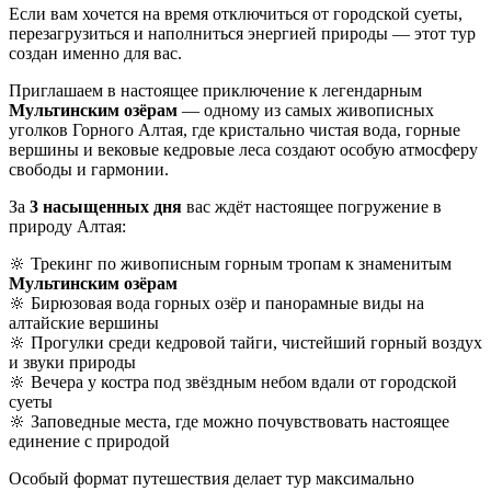
Если вам хочется на время отключиться от городской суеты,
перезагрузиться и наполниться энергией природы — этот тур
создан именно для вас.
Приглашаем в настоящее приключение к легендарным
Мультинским озёрам
— одному из самых живописных
уголков Горного Алтая, где кристально чистая вода, горные
вершины и вековые кедровые леса создают особую атмосферу
свободы и гармонии.
За
3 насыщенных дня
вас ждёт настоящее погружение в
природу Алтая:
🔆 Трекинг по живописным горным тропам к знаменитым
Мультинским озёрам
🔆 Бирюзовая вода горных озёр и панорамные виды на
алтайские вершины
🔆 Прогулки среди кедровой тайги, чистейший горный воздух
и звуки природы
🔆 Вечера у костра под звёздным небом вдали от городской
суеты
🔆 Заповедные места, где можно почувствовать настоящее
единение с природой
Особый формат путешествия делает тур максимально