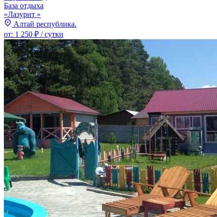
База отдыха
«Лазурит »
Алтай республика.
от:
1 250 ₽
/ сутки