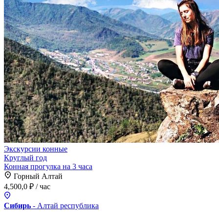
Экскурсии конные
Круглый год
Конная прогулка на 3 часа
Горный Алтай
4,500,0 ₽
/ час
Сибирь
- Алтай
республика