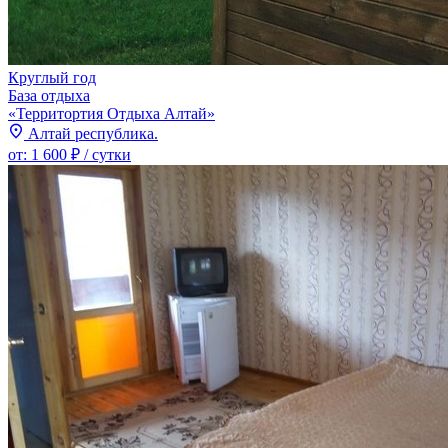
Круглый год
База отдыха
«Территортия Отдыха Алтай»
Алтай республика.
от:
1 600 ₽
/ сутки