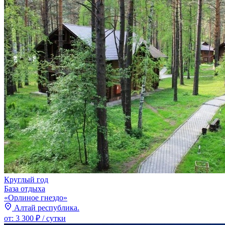
Круглый год
База отдыха
«Орлиное гнездо»
Алтай республика.
от:
3 300 ₽
/ сутки