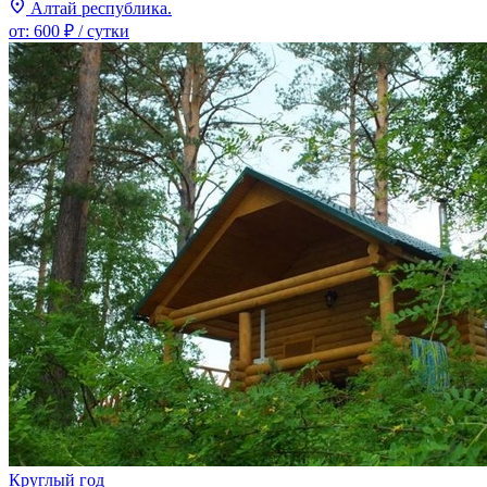
Алтай республика.
от:
600 ₽
/ сутки
Круглый год