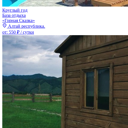
Круглый год
База отдыха
«Горная Сказка»
Алтай республика.
от:
550 ₽
/ сутки