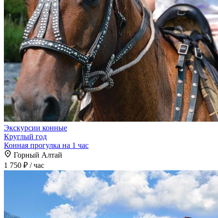
Экскурсии конные
Круглый год
Конная прогулка на 1 час
Горный Алтай
1 750 ₽
/ час