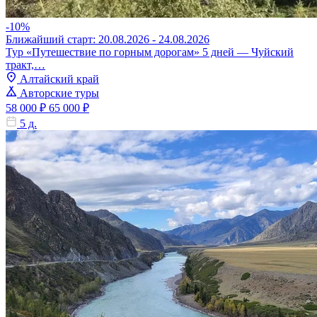
-10%
Ближайший старт: 20.08.2026 - 24.08.2026
Тур «Путешествие по горным дорогам» 5 дней — Чуйский
тракт,…
Алтайский край
Авторские туры
58 000 ₽
65 000 ₽
5 д.