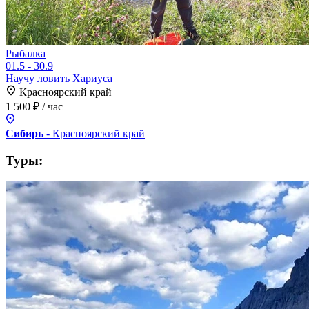
Рыбалка
01.5 - 30.9
Научу ловить Хариуса
Красноярский край
1 500 ₽
/ час
Сибирь
- Красноярский
край
Туры: