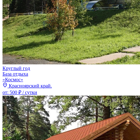
Круглый год
База отдыха
«Космос»
Красноярский край.
от:
500 ₽
/ сутки