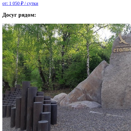
от:
1 050 ₽
/ сутки
Досуг рядом: