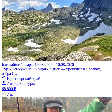
Ближайший старт: 10.08.2026 - 16.08.2026
Тур «Жемчужина Сибири» 7 дней — треккинг в Ергаках,
озёра С…
Красноярский край
Авторские туры
68 800 ₽
7 д.