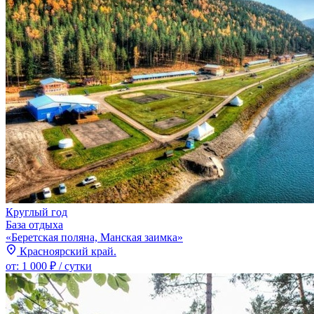
Круглый год
База отдыха
«Беретская поляна, Манская заимка»
Красноярский край.
от:
1 000 ₽
/ сутки