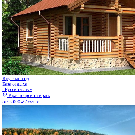
Круглый год
База отдыха
«Русский лес»
Красноярский край.
от:
3 000 ₽
/ сутки