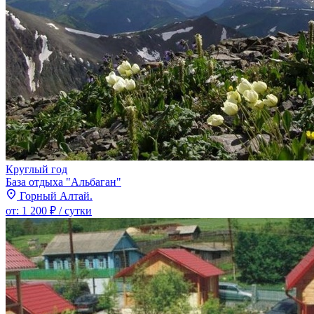
Круглый год
База отдыха "Альбаган"
Горный Алтай.
от:
1 200 ₽
/ сутки