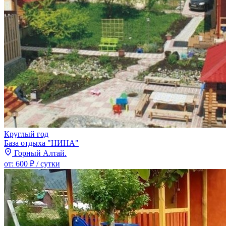
Круглый год
База отдыха "НИНА"
Горный Алтай.
от:
600 ₽
/ сутки