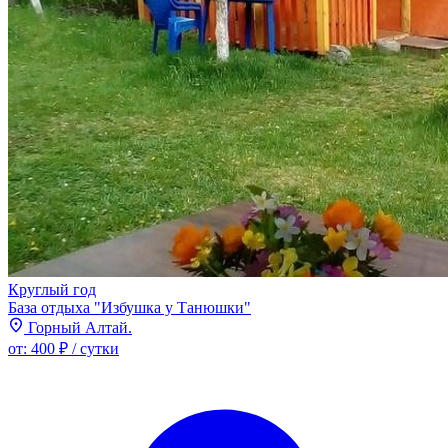
Круглый год
База отдыха "Избушка у Танюшки"
Горный Алтай.
от:
400 ₽
/ сутки