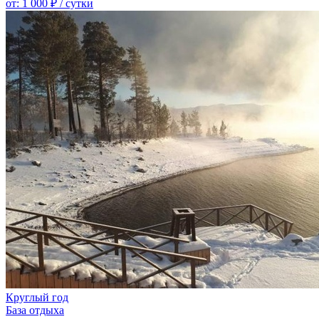
от:
1 000 ₽
/ сутки
Круглый год
База отдыха