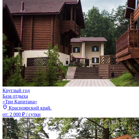
Круглый год
База отдыха
«Три Капитана»
Красноярский край.
от:
2 000 ₽
/ сутки