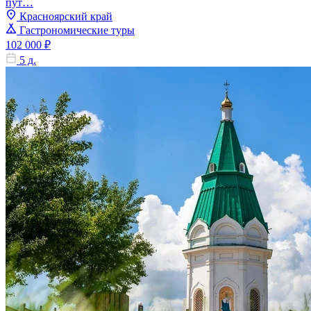
пут…
Красноярский край
Гастрономические туры
102 000 ₽
5 д.