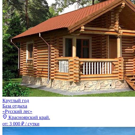
Круглый год
База отдыха
«Русский лес»
Красноярский край.
от:
3 000 ₽
/ сутки