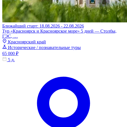
Ближайший старт: 18.08.2026 - 22.08.2026
Тур «Красноярск и Красноярское море» 5 дней — Столбы,
ГЭС, …
Красноярский край
Исторические / познавательные туры
65 000 ₽
5 д.