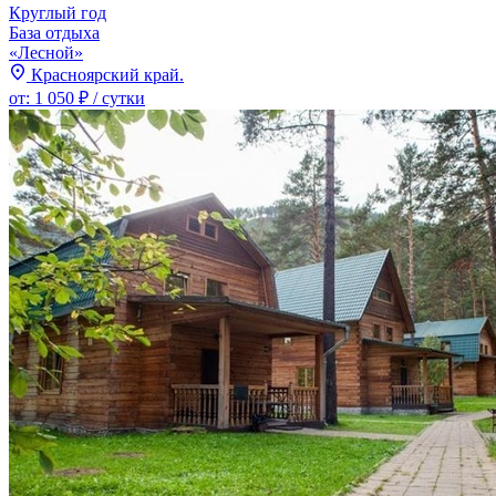
Круглый год
База отдыха
«Лесной»
Красноярский край.
от:
1 050 ₽
/ сутки