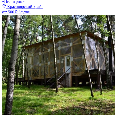
«Пилигрим»
Красноярский край.
от:
500 ₽
/ сутки