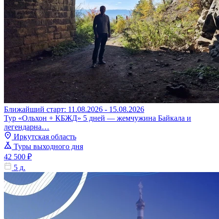
Ближайший старт: 11.08.2026 - 15.08.2026
Тур «Ольхон + КБЖД» 5 дней — жемчужина Байкала и
легендарна…
Иркутская область
Туры выходного дня
42 500 ₽
5 д.