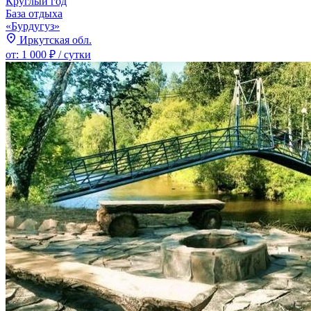
Круглый год
База отдыха
«Бурдугуз»
Иркутская обл.
от:
1 000 ₽
/ сутки