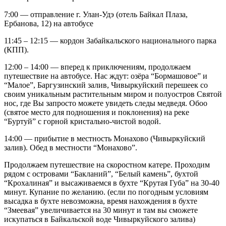
7:00 — отправление г. Улан-Удэ (отель Байкал Плаза,
Ербанова, 12) на автобусе
11:45 – 12:15 — кордон Забайкальского национального парка
(КПП).
12:00 – 14:00 — вперед к приключениям, продолжаем
путешествие на автобусе. Нас ждут: озёра “Бормашовое” и
“Малое”, Баргузинский залив, Чивыркуйский перешеек со
своим уникальным растительным миром и полуостров Святой
нос, где Вы запросто можете увидеть следы медведя. Обоо
(святое место для подношения и поклонения) на реке
“Буртуй” с горной кристально-чистой водой.
14:00 — прибытие в местность Монахово (Чивыркуйский
залив). Обед в местности “Монахово”.
Продолжаем путешествие на скоростном катере. Проходим
рядом с островами “Бакланий”, “Белый камень”, бухтой
“Крохалиная” и высаживаемся в бухте “Крутая Губа” на 30-40
минут. Купание по желанию. (если по погодным условиям
высадка в бухте невозможна, время нахождения в бухте
“Змеевая” увеличивается на 30 минут и там вы сможете
искупаться в Байкальской воде Чивыркуйского залива)