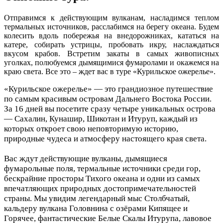
Отправимся к действующим вулканам, насладимся теплом
термальных источников, расслабимся на берегу океана. Будем
колесить вдоль побережья на внедорожниках, кататься на
катере, собирать устрицы, пробовать икру, наслаждаться
вкусом крабов. Встретим закаты в самых живописных
уголках, полюбуемся дымящимися фумаролами и окажемся на
краю света. Все это – ждет вас в туре «Курильское ожерелье».
«Курильское ожерелье» — это грандиозное путешествие
по самым красивым островам Дальнего Востока России.
За 16 дней вы посетите сразу четыре уникальных острова
— Сахалин, Кунашир, Шикотан и Итуруп, каждый из
которых откроет свою неповторимую историю,
природные чудеса и атмосферу настоящего края света.
Вас ждут действующие вулканы, дымящиеся
фумарольные поля, термальные источники среди гор,
бескрайние просторы Тихого океана и одни из самых
впечатляющих природных достопримечательностей
страны. Мы увидим легендарный мыс Столбчатый,
кальдеру вулкана Головнина с озёрами Кипящее и
Горячее, фантастические Белые Скалы Итурупа, лавовое