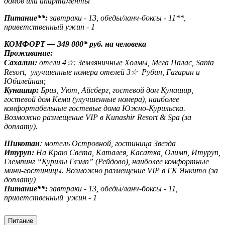
домов или апартаменты
Питание**:
завтраки - 13, обеды/ланч-боксы - 11**,
приветственный ужин - 1
КОМФОРТ — 349 000* руб. на человека
Проживание:
Сахалин:
отели 4☆: Земляничные Холмы, Мега Палас, Santa
Resort, улучшенные номера отелей 3☆ Рубин, Гагарин и
Юбилейная;
Кунашир:
Бриз, Уют, Айсберг, гостевой дом Кунашир,
гостевой дом Кеми (улучшенные номера), наиболее
комфортабельные гостевые дома Южно-Курильска.
Возможно размещение VIP в Kunashir Resort & Spa (за
доплату).
Шикотан
: мотель Островной, гостиница Звезда
Итуруп:
На Краю Света, Каталея, Касатка, Олимп, Итуруп,
Глемпинг “Курилы Глэмп” (Рейдово), наиболее комфортные
мини-гостиницы. Возможно размещение VIP в ГК Янкито (за
доплату)
Питание**:
завтраки - 13, обеды/ланч-боксы - 11,
приветственный ужин - 1
Питание