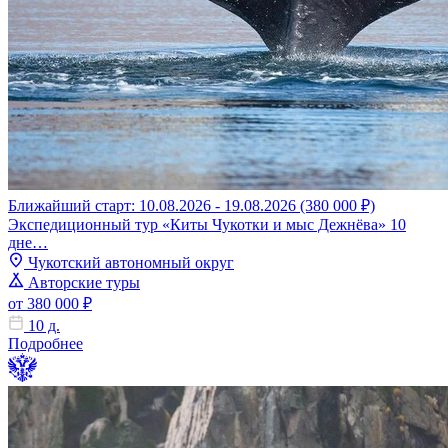
Ближайший старт: 10.08.2026 - 19.08.2026 (380 000 ₽)
Экспедиционный тур «Киты Чукотки и мыс Дежнёва» 10
дне…
Чукотский автономный округ
Авторские туры
от 380 000 ₽
10 д.
Подробнее